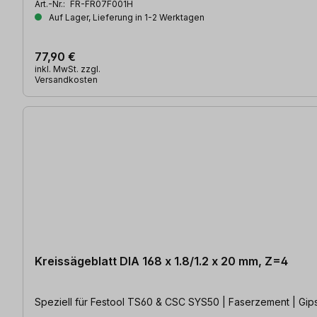
Art.-Nr.:
FR-FR07F001H
Auf Lager, Lieferung in 1-2 Werktagen
77,90 €
inkl. MwSt. zzgl.
Versandkosten
Kreissägeblatt DIA 168 x 1.8/1.2 x 20 mm, Z=4
Speziell für Festool TS60 & CSC SYS50 | Faserzement | Gip