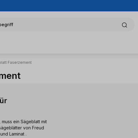
egriff
blatt Faserzement
ement
ür
 muss ein Sägeblatt mit
ssägeblätter von Freud
 und Laminat .