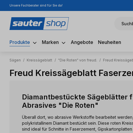
Unsere Fachberater sind für Sie da!
m Hauptinhalt springen
Zur Suche springen
Zur Hauptnavigation springen
Suchb
Produkte
Marken
Angebote
Neuheiten
Sägen
/
Kreissägeblatt
/
"Die Roten" von freud.
/
Freud Kreissäge
Freud Kreissägeblatt Faserz
Diamantbestückte Sägeblätter f
Abrasives "Die Roten"
Überall dort, wo abrasive Werkstoffe bearbeitet werden,
polykristallinem Diamant bestückt sein. Diese roten Krei
sind ideal für Schnitte in Faserzement, Gipskartonplatten