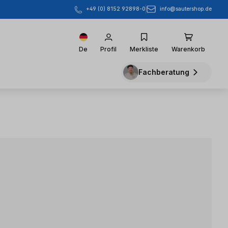
info@sautershop.de
+49 (0) 8152 92898-0
De
Profil
Merkliste
Warenkorb
Fachberatung