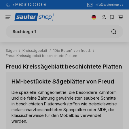
info@sautershop.de
+49 (0) 8152 92898-0
Zum Hauptinhalt springen
Suchbegriff
Sägen
/
Kreissägeblatt
/
"Die Roten" von freud.
/
Freud Kreissägeblatt beschichtete Platten
Freud Kreissägeblatt beschichtete Platten
HM-bestückte Sägeblätter von Freud
Die spezielle Zahngeometrie, die besondere Zahnform
und die feine Zahnung gewährleisten saubere Schnitte
in beschichteten Plattenwerkstoffen wie beispielsweise
melaminharzbeschichteten Spanplatten oder MDF, die
klassischerweise für den Möbelbau verwendet
werden.