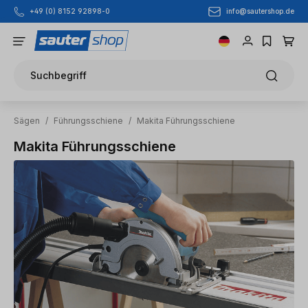
info@sautershop.de
+49 (0) 8152 92898-0
Zum Hauptinhalt springen
Suchbegriff
Sägen
/
Führungsschiene
/
Makita Führungsschiene
Makita Führungsschiene