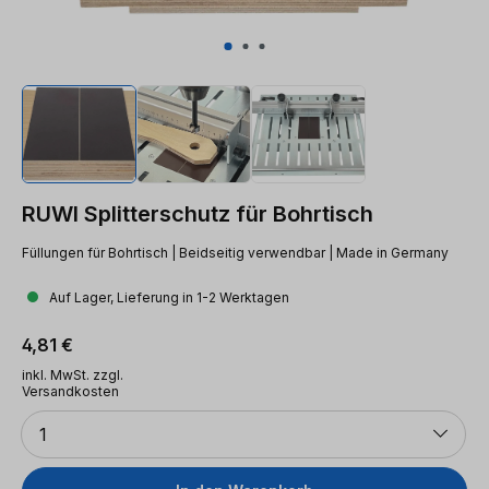
RUWI Splitterschutz für Bohrtisch
Füllungen für Bohrtisch | Beidseitig verwendbar | Made in Germany
Auf Lager, Lieferung in 1-2 Werktagen
Regulärer Preis:
4,81 €
inkl. MwSt. zzgl.
Versandkosten
Anzahl
1