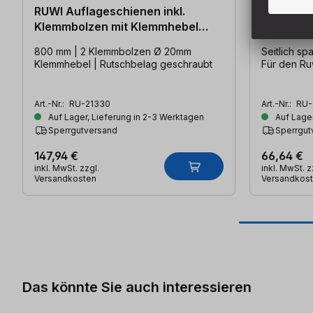
RUWI Auflageschienen inkl.
RUWI Sei
Klemmbolzen mit Klemmhebel
(1200mm)
800 mm | 2 Klemmbolzen Ø 20mm
Seitlich s
Klemmhebel | Rutschbelag geschraubt
Für den Ru
Art.-Nr.:
RU-21330
Art.-Nr.:
RU-
Auf Lager, Lieferung in 2-3 Werktagen
Auf Lager
Sperrgutversand
Sperrgut
147,94 €
66,64 €
inkl. MwSt. zzgl.
inkl. MwSt. z
Versandkosten
Versandkos
Produktgalerie überspringen
Das könnte Sie auch interessieren