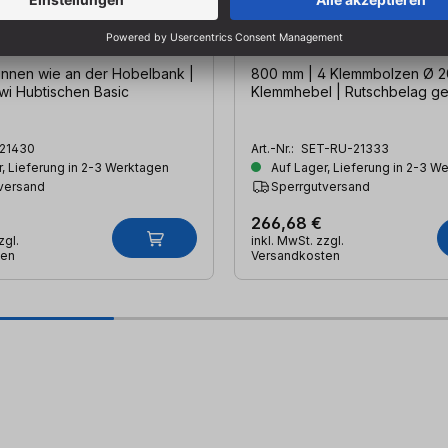
ten-Spannprofil 1200 mm
RUWI Auflageschienen-Se
Klemmbolzen mit Klemm
(800mm)
pannen wie an der Hobelbank |
800 mm | 4 Klemmbolzen Ø 
wi Hubtischen Basic
Klemmhebel | Rutschbelag ge
21430
Art.-Nr.:
SET-RU-21333
, Lieferung in 2-3 Werktagen
Auf Lager, Lieferung in 2-3 W
versand
Sperrgutversand
266,68 €
zgl.
inkl. MwSt. zzgl.
ten
Versandkosten