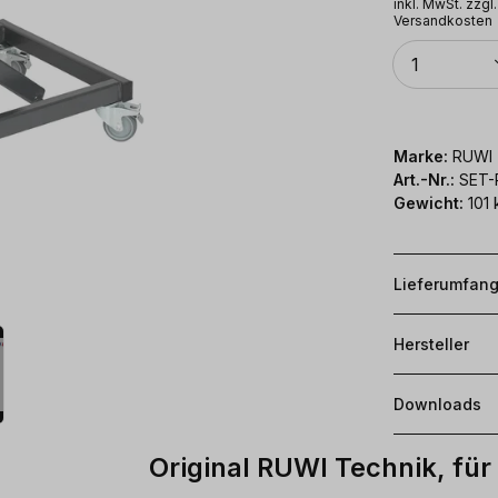
inkl. MwSt. zzgl.
Versandkosten
Anzahl
1
Marke:
RUWI
Art.-Nr.:
SET-
Gewicht:
101 
Lieferumfan
Hersteller
Downloads
Original RUWI Technik, fü