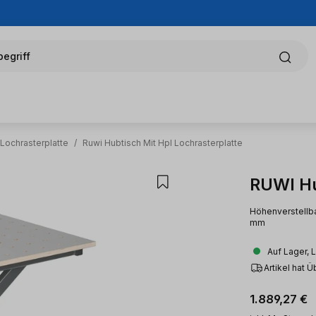
egriff
Lochrasterplatte
/
Ruwi Hubtisch Mit Hpl Lochrasterplatte
RUWI Hu
Höhenverstellba
mm
Auf Lager, 
Artikel hat 
Regulärer Pr
1.889,27 €