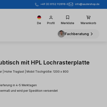
info@sautershop.de
+49 (0) 8152 92898-0
De
Profil
Merkliste
Warenkorb
Fachberatung
btisch mit HPL Lochrasterplatte
r | Hohe Traglast | Mobil Tischgröße: 1200 x 800
Lieferung in 4-5 Werktagen
Übermaß und wird per Spedition versendet
eis: