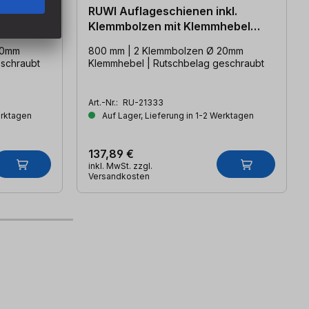
t inkl.
RUWI Auflageschienen inkl.
hebel
Klemmbolzen mit Klemmhebel
(800mm)
20mm
800 mm | 2 Klemmbolzen Ø 20mm
schraubt
Klemmhebel | Rutschbelag geschraubt
Art.-Nr.:
RU-21333
erktagen
Auf Lager, Lieferung in 1-2 Werktagen
137,89 €
inkl. MwSt. zzgl.
Versandkosten