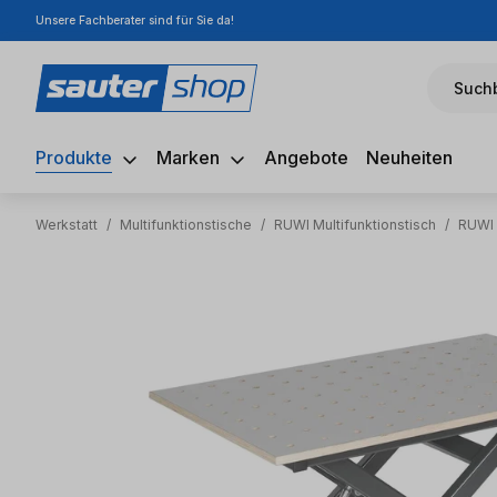
Unsere Fachberater sind für Sie da!
m Hauptinhalt springen
Zur Suche springen
Zur Hauptnavigation springen
Suchb
Produkte
Marken
Angebote
Neuheiten
Werkstatt
/
Multifunktionstische
/
RUWI Multifunktionstisch
/
RUWI 
Bildergalerie überspringen