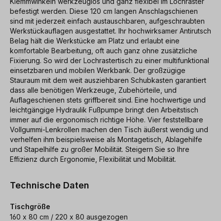
Klemmwinkeln werkzeuglos und ganz flexibel im Lochraster
befestigt werden. Diese 120 cm langen Anschlagschienen
sind mit jederzeit einfach austauschbaren, aufgeschraubten
Werkstückauflagen ausgestattet. Ihr hochwirksamer Antirutsch
Belag hält die Werkstücke am Platz und erlaubt eine
komfortable Bearbeitung, oft auch ganz ohne zusätzliche
Fixierung. So wird der Lochrastertisch zu einer multifunktional
einsetzbaren und mobilen Werkbank. Der großzügige
Stauraum mit dem weit ausziehbaren Schubkasten garantiert
dass alle benötigen Werkzeuge, Zubehörteile, und
Auflageschienen stets griffbereit sind. Eine hochwertige und
leichtgängige Hydraulik Fußpumpe bringt den Arbeitstisch
immer auf die ergonomisch richtige Höhe. Vier feststellbare
Vollgummi-Lenkrollen machen den Tisch äußerst wendig und
verhelfen ihm beispielsweise als Montagetisch, Ablagehilfe
und Stapelhilfe zu großer Mobilität. Steigern Sie so Ihre
Effizienz durch Ergonomie, Flexibilität und Mobilität.
Technische Daten
Tischgröße
160 x 80 cm / 220 x 80 ausgezogen