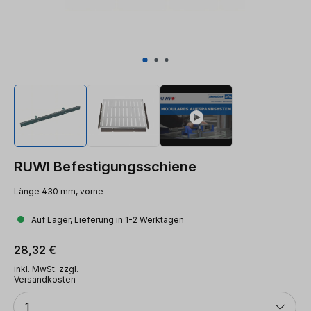
RUWI Befestigungsschiene
Länge 430 mm, vorne
Auf Lager, Lieferung in 1-2 Werktagen
Regulärer Preis:
28,32 €
inkl. MwSt. zzgl.
Versandkosten
Anzahl
1