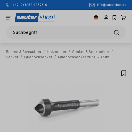
info@sautershop.de
+49 (0) 8152 92898-0
Zum Hauptinhalt springen
Suchbegriff
Bohren & Schrauben
/
Holzbohrer
/
Senker & Senkbohrer
/
Senker
/
Querlochsenker
/
Querlochsenker 90° D 20 Mm
Bildergalerie überspringen