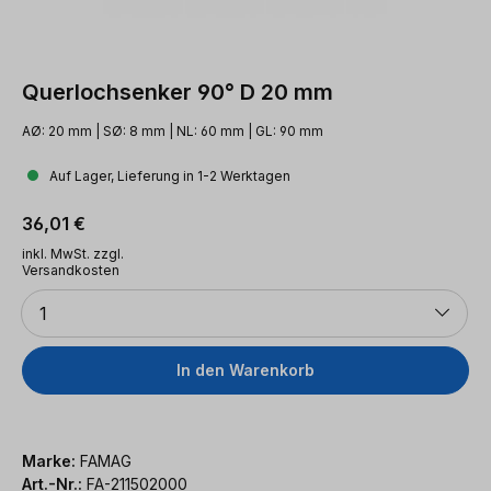
Querlochsenker 90° D 20 mm
AØ: 20 mm | SØ: 8 mm | NL: 60 mm | GL: 90 mm
Auf Lager, Lieferung in 1-2 Werktagen
Regulärer Preis:
36,01 €
inkl. MwSt. zzgl.
Versandkosten
Anzahl
1
In den Warenkorb
Marke:
FAMAG
Art.-Nr.:
FA-211502000