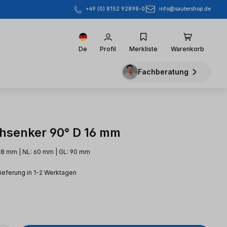
info@sautershop.de
+49 (0) 8152 92898-0
De
Profil
Merkliste
Warenkorb
Fachberatung
hsenker 90° D 16 mm
 8 mm | NL: 60 mm | GL: 90 mm
Lieferung in 1-2 Werktagen
eis: