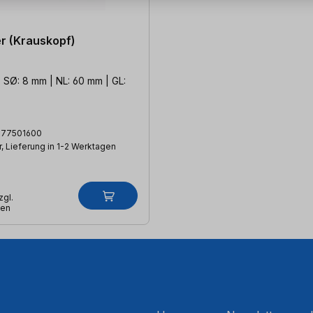
r (Krauskopf)
 SØ: 8 mm | NL: 60 mm | GL:
177501600
, Lieferung in 1-2 Werktagen
zgl.
ten