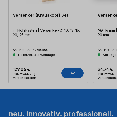
Versenker (Krauskopf) Set
Versenke
im Holzkasten | Versenker-Ø: 10, 13, 16,
AØ: 16 mm |
20, 25 mm
90 mm
Art.-Nr.:
FA-177550500
Art.-Nr.:
FA-
Lieferzeit 3-8 Werktage
Auf Lager
129,06 €
24,74 €
inkl. MwSt. zzgl.
inkl. MwSt. z
Versandkosten
Versandkos
neu. innovativ. professionell.