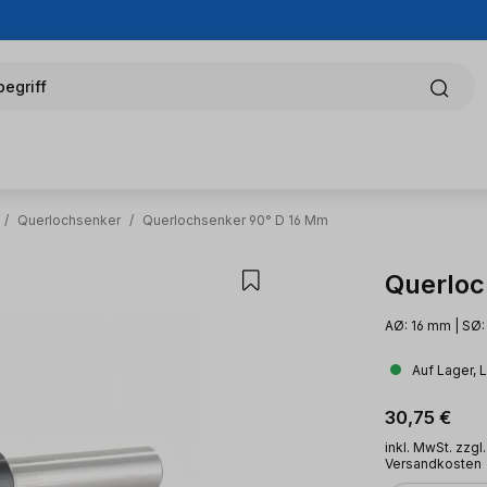
egriff
/
Querlochsenker
/
Querlochsenker 90° D 16 Mm
Querloc
AØ: 16 mm | SØ:
Auf Lager, 
Regulärer Pr
30,75 €
inkl. MwSt. zzgl.
Versandkosten