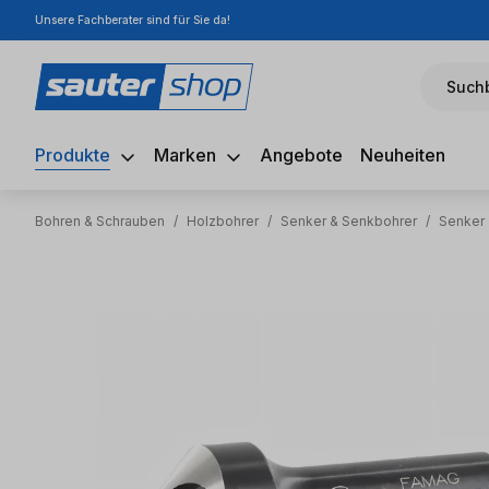
Unsere Fachberater sind für Sie da!
m Hauptinhalt springen
Zur Suche springen
Zur Hauptnavigation springen
Suchb
Produkte
Marken
Angebote
Neuheiten
Bohren & Schrauben
/
Holzbohrer
/
Senker & Senkbohrer
/
Senker
Bildergalerie überspringen