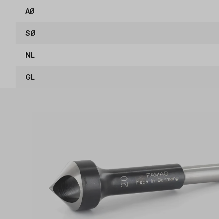
AØ
SØ
NL
GL