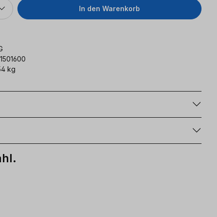
In den Warenkorb
G
11501600
54 kg
g
hl.