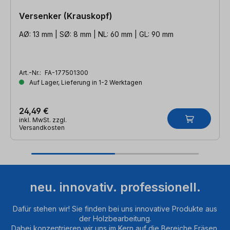
Versenker (Krauskopf)
AØ: 13 mm | SØ: 8 mm | NL: 60 mm | GL: 90 mm
Art.-Nr.:
FA-177501300
Auf Lager, Lieferung in 1-2 Werktagen
24,49 €
inkl. MwSt. zzgl.
Versandkosten
neu. innovativ. professionell.
Dafür stehen wir! Sie finden bei uns innovative Produkte aus
der Holzbearbeitung.
Dabei konzentrieren wir uns im Kern auf die Bereiche Fräsen,