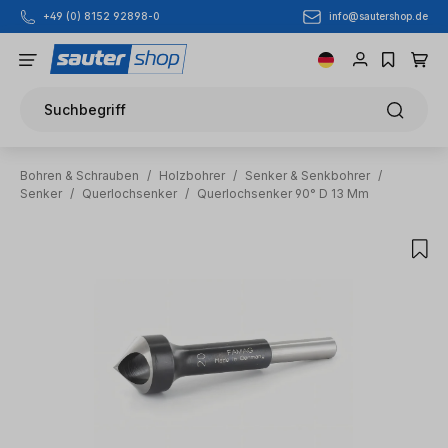
info@sautershop.de
+49 (0) 8152 92898-0
Zum Hauptinhalt springen
Suchbegriff
Bohren & Schrauben
/
Holzbohrer
/
Senker & Senkbohrer
/
Senker
/
Querlochsenker
/
Querlochsenker 90° D 13 Mm
Bildergalerie überspringen