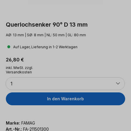
Querlochsenker 90° D 13 mm
AØ: 13 mm | SØ: 8 mm | NL: 50 mm | GL: 80 mm
Auf Lager, Lieferung in 1-2 Werktagen
Regulärer Preis:
26,80 €
inkl. MwSt. zzgl.
Versandkosten
Anzahl
1
In den Warenkorb
Marke:
FAMAG
Art.-Nr.:
FA-211501300