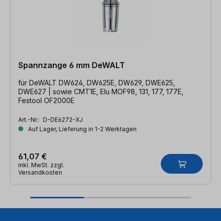
Spannzange 6 mm DeWALT
für DeWALT DW624, DW625E, DW629, DWE625,
DWE627 | sowie CMT1E, Elu MOF98, 131, 177, 177E,
Festool OF2000E
Art.-Nr.:
D-DE6272-XJ
Auf Lager, Lieferung in 1-2 Werktagen
61,07 €
inkl. MwSt. zzgl.
Versandkosten