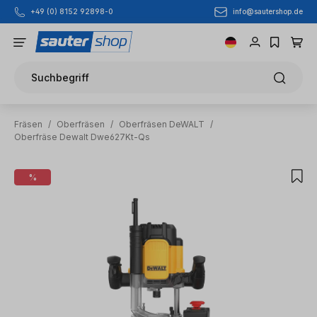
info@sautershop.de
+49 (0) 8152 92898-0
Zum Hauptinhalt springen
Suchbegriff
Fräsen
/
Oberfräsen
/
Oberfräsen DeWALT
/
Oberfräse Dewalt Dwe627Kt-Qs
Bildergalerie überspringen
%