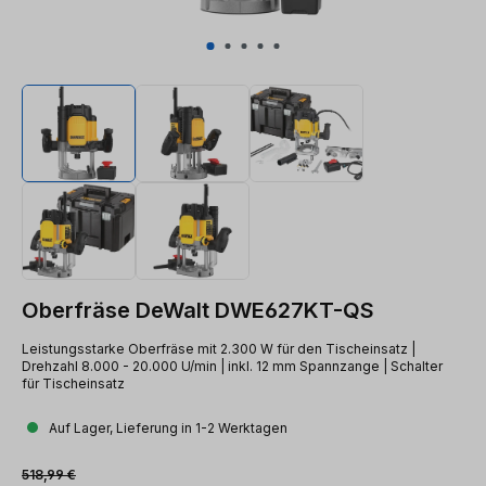
Oberfräse DeWalt DWE627KT-QS
Leistungsstarke Oberfräse mit 2.300 W für den Tischeinsatz |
Drehzahl 8.000 - 20.000 U/min | inkl. 12 mm Spannzange | Schalter
für Tischeinsatz
Auf Lager, Lieferung in 1-2 Werktagen
Verkaufspreis:
Regulärer Preis:
518,99 €