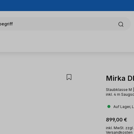
egriff
Mirka D
Staubklasse M |
inkl. 4 m Saugs
Auf Lager, 
Regulärer Pr
899,00 €
inkl. MwSt. zzgl.
Versandkosten