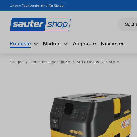
Unsere Fachberater sind für Sie da!
m Hauptinhalt springen
Zur Suche springen
Zur Hauptnavigation springen
Suchb
Produkte
Marken
Angebote
Neuheiten
Saugen
/
Industriesauger MIRKA
/
Mirka Dexos 1217 M Afc
Bildergalerie überspringen