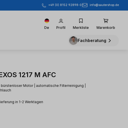
info@sautershop.de
+49 (0) 8152 92898-0
De
Profil
Merkliste
Warenkorb
Fachberatung
EXOS 1217 M AFC
 bürstenloser Motor | automatische Filterreinigung |
chlauch
Lieferung in 1-2 Werktagen
eis: