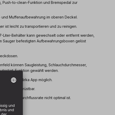
ng, Push-to-clean-Funktion und Bremspedal zur
- und Muffenaufbewahrung im oberen Deckel.
 ist leicht zu transportieren und zu reinigen.
7-Liter-Behälter kann gewechselt oder entfernt werden,
m Sauger befestigten Aufbewahrungsboxen gelöst
Steckdosen.
enfeld können Saugleistung, Schlauchdurchmesser,
utostart-Funktion gewählt werden.
 über die myMirka App möglich.
dienung nachrüstbar.
, wenn die Durchflussrate nicht optimal ist.