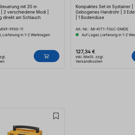
Steuerung mit 20 m
Kompaktes Set im Systainer |
 | 2 verschiedene Modi |
Gebogenes Handrohr | 3 Edelstahlrohre
g direkt am Schlauch
| 1 Bodendüse
MIX9-9900-11
Art.-Nr.:
MI-KIT1-706C-DMDE
, Lieferung in 1-2 Werktagen
Auf Lager, Lieferung in 1-2 W
127,34 €
zgl.
inkl. MwSt. zzgl.
ten
Versandkosten