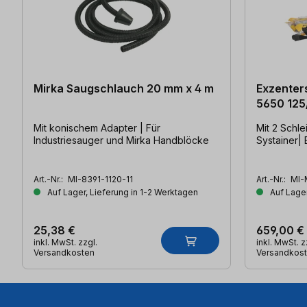
Mirka Saugschlauch 20 mm x 4 m
Exzenters
5650 125
Mit konischem Adapter | Für
Mit 2 Schlei
Industriesauger und Mirka Handblöcke
Systainer| 
Art.-Nr.:
MI-8391-1120-11
Art.-Nr.:
MI-
Auf Lager, Lieferung in 1-2 Werktagen
Auf Lager
25,38 €
659,00 €
inkl. MwSt. zzgl.
inkl. MwSt. z
Versandkosten
Versandkos