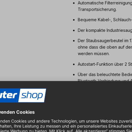
Automatische Filterreinigu
Transportsicherung.
Bequeme Kabel-, Schlauch
Der kompakte Industriesauger
Der Staubsaugerbeutel im 1
ohne dass die oben auf de
werden müssen.
Autostart-Funktion über 2 
Über das beleuchtete Bedi
Bluetooth-Verbindung und A
Verbindung und Einstellung
Optional Bluethooth-Fernbe
Ein Luftstromsensor zeigt an
Made in Finland.