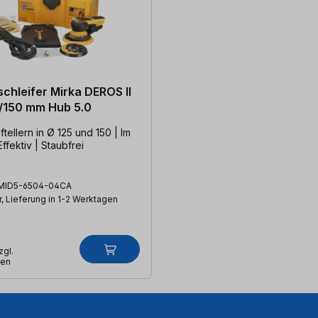
chleifer Mirka DEROS II
/150 mm Hub 5.0
ftellern in Ø 125 und 150 | Im
Effektiv | Staubfrei
MID5-6504-04CA
, Lieferung in 1-2 Werktagen
zgl.
ten