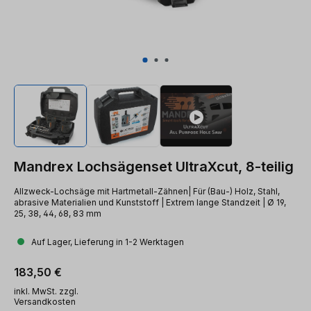
Mandrex Lochsägenset UltraXcut, 8-teilig
Allzweck-Lochsäge mit Hartmetall-Zähnen| Für (Bau-) Holz, Stahl,
abrasive Materialien und Kunststoff | Extrem lange Standzeit | Ø 19,
25, 38, 44, 68, 83 mm
Auf Lager, Lieferung in 1-2 Werktagen
Regulärer Preis:
183,50 €
inkl. MwSt. zzgl.
Versandkosten