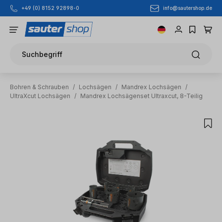
info@sautershop.de
+49 (0) 8152 92898-0
Zum Hauptinhalt springen
Suchbegriff
Bohren & Schrauben
/
Lochsägen
/
Mandrex Lochsägen
/
UltraXcut Lochsägen
/
Mandrex Lochsägenset Ultraxcut, 8-Teilig
Bildergalerie überspringen