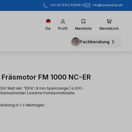
info@sautershop.de
+49 (0) 8152 92898-0
De
Profil
Merkliste
Warenkorb
Fachberatung
Fräsmotor FM 1000 NC-ER
.000 Watt inkl. "ER16", 8 mm Spannzange | 4.000 -
Überlastmelder | externe Portalschnittstelle
Lieferung in 1-2 Werktagen
eis: