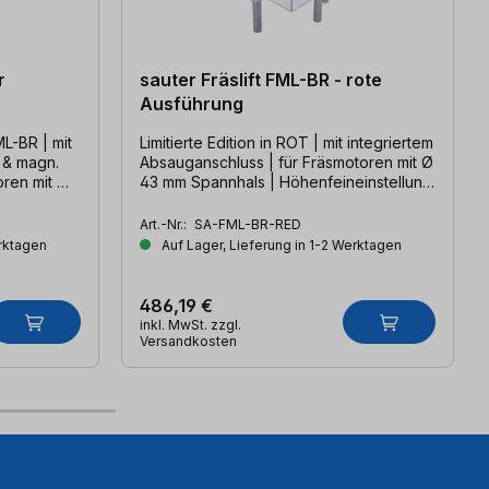
r
sauter Fräslift FML-BR - rote
Ausführung
BR | mit
Limitierte Edition in ROT | mit integriertem
 & magn.
Absauganschluss | für Fräsmotoren mit Ø
43 mm Spannhals | Höhenfeineinstellung
& magnetische Reduzierplatten
Art.-Nr.:
SA-FML-BR-RED
erktagen
Auf Lager, Lieferung in 1-2 Werktagen
486,19 €
inkl. MwSt. zzgl.
Versandkosten