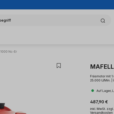
egriff
 1000 Nc-Er
MAFELL 
Fräsmotor mit 1
25.000 U/Min. | 
Auf Lager, 
Regulärer Pr
487,90 €
inkl. MwSt. zzgl.
Versandkosten