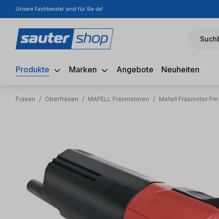
Unsere Fachberater sind für Sie da!
m Hauptinhalt springen
Zur Suche springen
Zur Hauptnavigation springen
Suchb
Produkte
Marken
Angebote
Neuheiten
Fräsen
/
Oberfräsen
/
MAFELL Fräsmotoren
/
Mafell Fräsmotor Fm
Bildergalerie überspringen