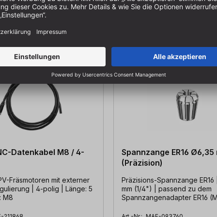
C-Datenkabel M8 / 4-
Spannzange ER16 Ø6,35 
(Präzision)
 PV-Fräsmotoren mit externer
Präzisions-Spannzange ER16 
ulierung | 4-polig | Länge: 5
mm (1/4") | passend zu dem
: M8
Spannzangenadapter ER16 (
208109)
-211868
Art.-Nr.:
MAF-093760