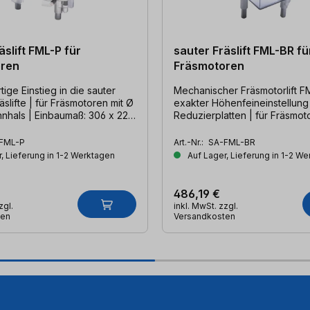
äslift FML-P für
sauter Fräslift FML-BR fü
oren
Fräsmotoren
tige Einstieg in die sauter
Mechanischer Fräsmotorlift FML-
 Fräsmotoren mit Ø
exakter Höhenfeineinstellung
hals | Einbaumaß: 306 x 229
Reduzierplatten | für Fräsmotoren mit Ø
43mm Spannhals
FML-P
Art.-Nr.:
SA-FML-BR
, Lieferung in 1-2 Werktagen
Auf Lager, Lieferung in 1-2 W
486,19 €
zgl.
inkl. MwSt. zzgl.
ten
Versandkosten