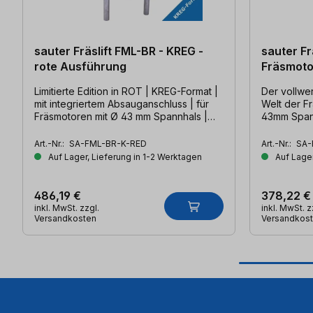
sauter Fräslift FML-BR - KREG -
sauter Fr
rote Ausführung
Fräsmot
Limitierte Edition in ROT | KREG-Format |
Der vollwer
mit integriertem Absauganschluss | für
Welt der Fräslifte | für
Fräsmotoren mit Ø 43 mm Spannhals |
43mm Spann
Höhenfeineinstellung & magnetische
x 9 mm
Reduzierplatten
Art.-Nr.:
SA-FML-BR-K-RED
Art.-Nr.:
SA-
Auf Lager, Lieferung in 1-2 Werktagen
Auf Lager
486,19 €
378,22 €
inkl. MwSt. zzgl.
inkl. MwSt. z
Versandkosten
Versandkos