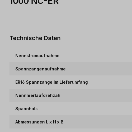
1000 NC-ER
Technische Daten
Nennstromaufnahme
Spannzangenaufnahme
ER16 Spannzange im Lieferumfang
Nennleerlaufdrehzahl
Spannhals
Abmessungen L x H x B