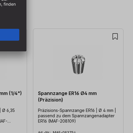
mm (1/4")
Spannzange ER16 Ø4 mm
(Präzision)
| Ø 6,35
Präzisions-Spannzange ER16 | Ø 4 mm |
passend zu dem Spannzangenadapter
MAF-
ER16 (MAF-208109)
Art.-Nr.:
MAF-093754