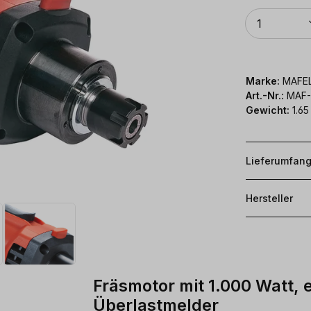
Anzahl
1
Marke:
MAFE
Art.-Nr.:
MAF-
Gewicht:
1.65
Lieferumfan
Hersteller
Fräsmotor mit 1.000 Watt, e
Überlastmelder