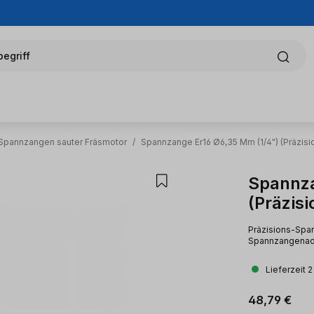
egriff
Spannzangen sauter Fräsmotor
/
Spannzange Er16 Ø6,35 Mm (1/4") (Präzisi
Spannza
(Präzisi
Präzisions-Span
Spannzangenad
Lieferzeit 
Regulärer Pr
48,79 €