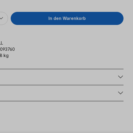
In den Warenkorb
LL
093760
8 kg
g