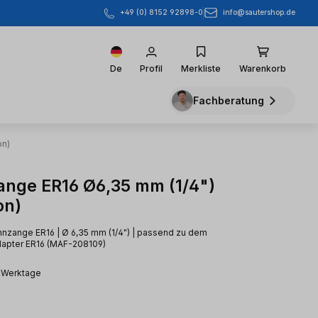
info@sautershop.de
+49 (0) 8152 92898-0
De
Profil
Merkliste
Warenkorb
Fachberatung
on)
nge ER16 Ø6,35 mm (1/4")
on)
nzange ER16 | Ø 6,35 mm (1/4") | passend zu dem
apter ER16 (MAF-208109)
2 Werktage
eis: