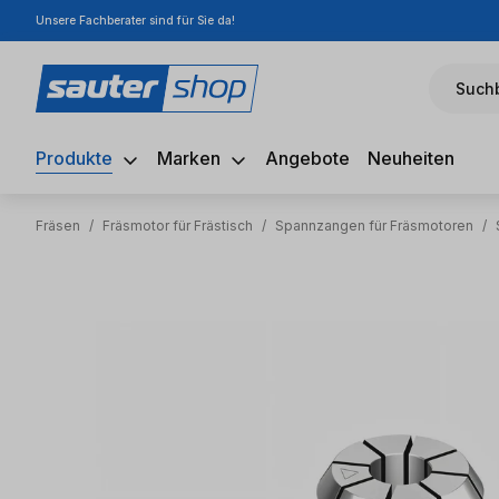
Unsere Fachberater sind für Sie da!
m Hauptinhalt springen
Zur Suche springen
Zur Hauptnavigation springen
Suchb
Produkte
Marken
Angebote
Neuheiten
Fräsen
/
Fräsmotor für Frästisch
/
Spannzangen für Fräsmotoren
/
Bildergalerie überspringen