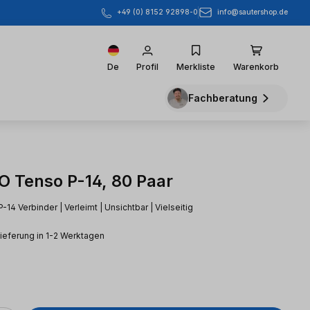
info@sautershop.de
+49 (0) 8152 92898-0
De
Profil
Merkliste
Warenkorb
Fachberatung
 Tenso P-14, 80 Paar
14 Verbinder | Verleimt | Unsichtbar | Vielseitig
Lieferung in 1-2 Werktagen
eis: