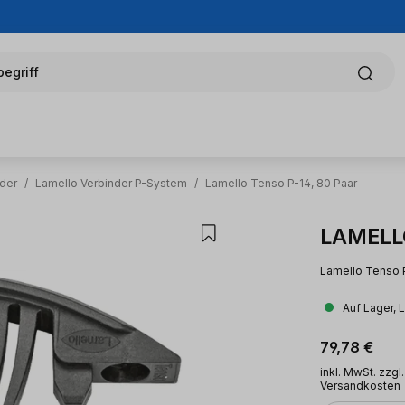
egriff
nder
/
Lamello Verbinder P-System
/
Lamello Tenso P-14, 80 Paar
LAMELLO
Lamello Tenso P-
Auf Lager, 
Regulärer Pr
79,78 €
inkl. MwSt. zzgl.
Versandkosten