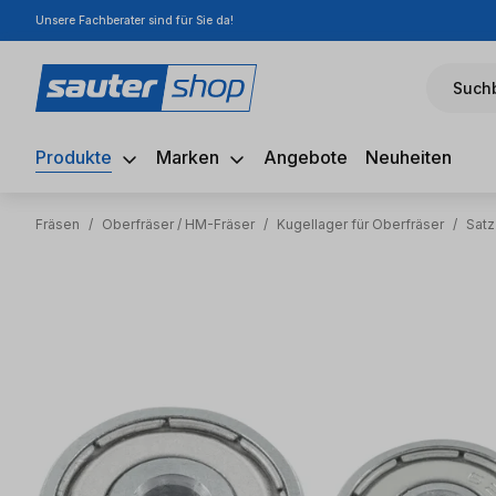
Unsere Fachberater sind für Sie da!
m Hauptinhalt springen
Zur Suche springen
Zur Hauptnavigation springen
Suchb
Produkte
Marken
Angebote
Neuheiten
Fräsen
/
Oberfräser / HM-Fräser
/
Kugellager für Oberfräser
/
Satz
Bildergalerie überspringen