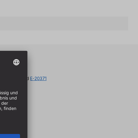
eile
rn E-20370
und
E-20371