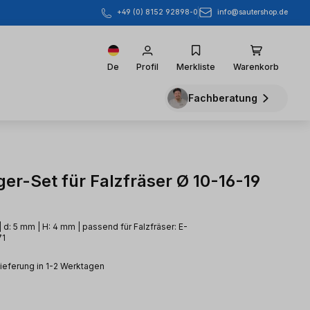
info@sautershop.de
+49 (0) 8152 92898-0
De
Profil
Merkliste
Warenkorb
Fachberatung
er-Set für Falzfräser Ø 10-16-19
 d: 5 mm | H: 4 mm | passend für Falzfräser: E-
71
Lieferung in 1-2 Werktagen
eis: