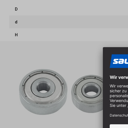
D
d
H