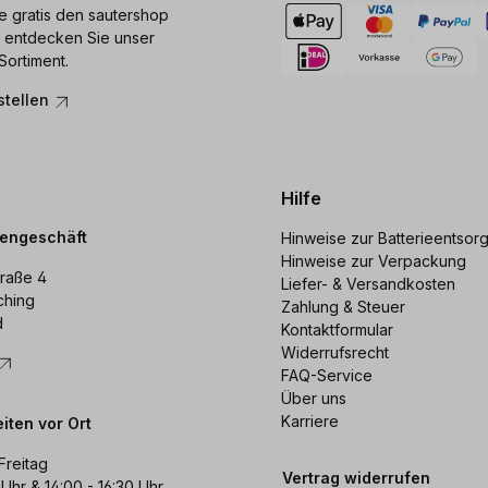
ie gratis den sautershop
 entdecken Sie unser
Sortiment.
stellen
Hilfe
dengeschäft
Hinweise zur Batterieentsor
Hinweise zur Verpackung
raße 4
Liefer- & Versandkosten
ching
Zahlung & Steuer
d
Kontaktformular
Widerrufsrecht
FAQ-Service
Über uns
Karriere
iten vor Ort
Freitag
Vertrag widerrufen
 Uhr & 14:00 - 16:30 Uhr