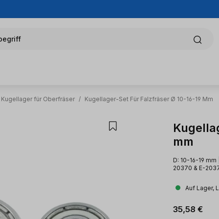
egriff
 Kugellager für Oberfräser
/
Kugellager-Set Für Falzfräser Ø 10-16-19 Mm
Kugellag
mm
D: 10-16-19 mm |
20370 & E-203
Auf Lager, 
Regulärer Pr
35,58 €