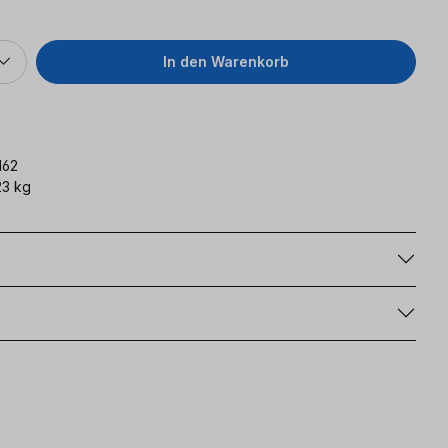
In den Warenkorb
162
3 kg
g