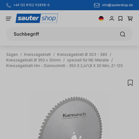
info@sautershop.de
+49 (0) 8152 92898-0
Zum Hauptinhalt springen
Suchbegriff
Sägen
/
Kreissägeblatt
/
Kreissägeblatt Ø 303 - 380
/
Kreissägeblatt Ø 350 x 30mm
/
speziell für NE-Metalle
/
Kreissägeblatt Hm - Dünnschnitt - 350 X 2,4/1,8 X 30 Mm, Z= 120
Bildergalerie überspringen