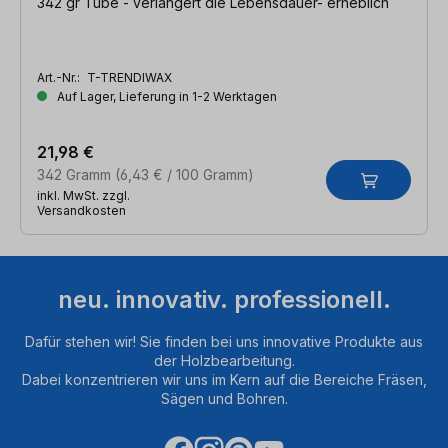
342 gr Tube - verlängert die Lebensdauer- erheblich
Art.-Nr.:
T-TRENDIWAX
Auf Lager, Lieferung in 1-2 Werktagen
21,98 €
342 Gramm
(6,43 € / 100 Gramm)
inkl. MwSt. zzgl.
Versandkosten
neu. innovativ. professionell.
Dafür stehen wir! Sie finden bei uns innovative Produkte aus
der Holzbearbeitung.
Dabei konzentrieren wir uns im Kern auf die Bereiche Fräsen,
Sägen und Bohren.