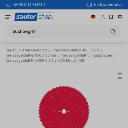
info@sautershop.de
+49 (0) 8152 92898-0
Zum Hauptinhalt springen
Suchbegriff
Sägen
/
Kreissägeblatt
/
Kreissägeblatt Ø 303 - 380
/
Kreissägeblatt Ø 350 x 30mm
/
Kreissägeblatt für Kappsägen
/
Kreissägeblatt Hm 350 X 3/2,2 X 30 Mm, Z=108
Bildergalerie überspringen