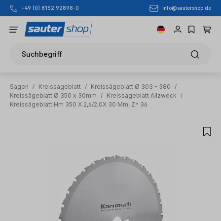
info@sautershop.de
+49 (0) 8152 92898-0
Zum Hauptinhalt springen
Suchbegriff
Sägen
/
Kreissägeblatt
/
Kreissägeblatt Ø 303 - 380
/
Kreissägeblatt Ø 350 x 30mm
/
Kreissägeblatt Allzweck
/
Kreissägeblatt Hm 350 X 2,6/2,0X 30 Mm, Z= 36
Bildergalerie überspringen