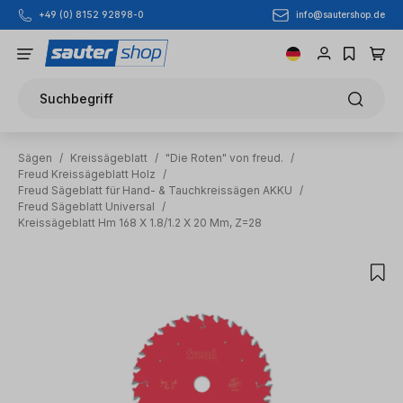
info@sautershop.de
+49 (0) 8152 92898-0
Zum Hauptinhalt springen
Suchbegriff
Sägen
/
Kreissägeblatt
/
"Die Roten" von freud.
/
Freud Kreissägeblatt Holz
/
Freud Sägeblatt für Hand- & Tauchkreissägen AKKU
/
Freud Sägeblatt Universal
/
Kreissägeblatt Hm 168 X 1.8/1.2 X 20 Mm, Z=28
Bildergalerie überspringen