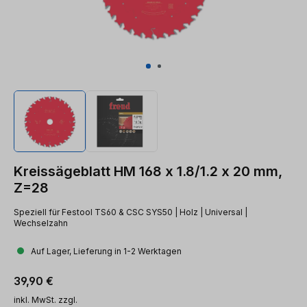
Kreissägeblatt HM 168 x 1.8/1.2 x 20 mm,
Z=28
Speziell für Festool TS60 & CSC SYS50 | Holz | Universal |
Wechselzahn
Auf Lager, Lieferung in 1-2 Werktagen
Regulärer Preis:
39,90 €
inkl. MwSt. zzgl.