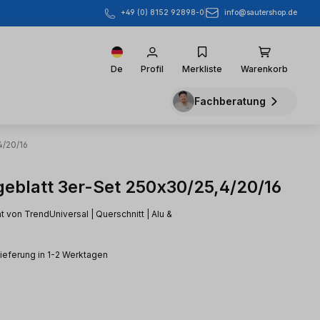
info@sautershop.de
+49 (0) 8152 92898-0
De
Profil
Merkliste
Warenkorb
Fachberatung
4/20/16
geblatt 3er-Set 250x30/25,4/20/16
t von TrendUniversal | Querschnitt | Alu &
Lieferung in 1-2 Werktagen
s: