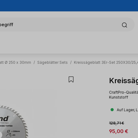
egriff
att Ø 250 x 30mm
/
Sägeblätter Sets
/
Kreissägeblatt 3Er-Set 250X30/25,
Kreissä
CraftPro-Qualitä
Kunststoff
Auf Lager, 
Verkaufsprei
Regulärer Preis:
128,71 €
95,00 €