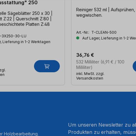
sstattung" 250
Reiniger 532 ml | Aufsprühen,
lle Sägeblätter 250 x 30 |
wegwischen.
t Z:22 | Querschnitt Z:80 |
beschichtete Platten Z:48
Art.-Nr.:
T-CLEAN-500
-3X250-30-LU
Auf Lager, Lieferung in 1-2 W
, Lieferung in 1-2 Werktagen
36,76 €
532 Milliliter
(6,91 € / 100
Milliliter)
zgl.
inkl. MwSt. zzgl.
ten
Versandkosten
Um unseren Newsletter zu ab
Produkten zu erhalten, müss
er Holzbearbeitung.