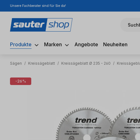
Unsere Fachberater sind für Sie da!
m Hauptinhalt springen
Zur Suche springen
Zur Hauptnavigation springen
Suchb
Produkte
Marken
Angebote
Neuheiten
Sägen
/
Kreissägeblatt
/
Kreissägeblatt Ø 235 - 260
/
Kreissägebl
Bildergalerie überspringen
-26%