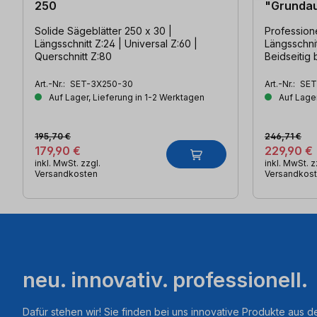
250
"Grundau
Solide Sägeblätter 250 x 30 |
Professione
Längsschnitt Z:24 | Universal Z:60 |
Längsschnit
Querschnitt Z:80
Beidseitig 
Art.-Nr.:
SET-3X250-30
Art.-Nr.:
SET
Auf Lager, Lieferung in 1-2 Werktagen
Auf Lager
195,70 €
246,71 €
179,90 €
229,90 €
inkl. MwSt. zzgl.
inkl. MwSt. z
Versandkosten
Versandkos
neu. innovativ. professionell.
Dafür stehen wir! Sie finden bei uns innovative Produkte aus d