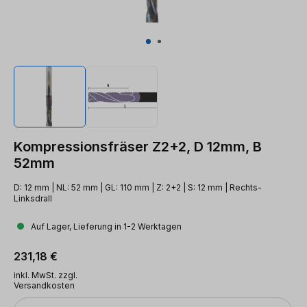
Kompressionsfräser Z2+2, D 12mm, B
52mm
D: 12 mm | NL: 52 mm | GL: 110 mm | Z: 2+2 | S: 12 mm | Rechts-
Linksdrall
Auf Lager, Lieferung in 1-2 Werktagen
Regulärer Preis:
231,18 €
inkl. MwSt. zzgl.
Versandkosten
Anzahl