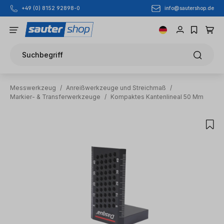
info@sautershop.de
+49 (0) 8152 92898-0
Zum Hauptinhalt springen
Suchbegriff
Messwerkzeug
/
Anreißwerkzeuge und Streichmaß
/
Markier- & Transferwerkzeuge
/
Kompaktes Kantenlineal 50 Mm
Bildergalerie überspringen