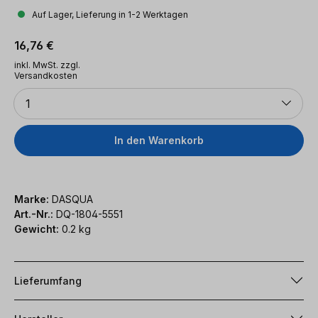
Auf Lager, Lieferung in 1-2 Werktagen
Regulärer Preis:
16,76 €
inkl. MwSt. zzgl.
Versandkosten
Anzahl
1
In den Warenkorb
Marke:
DASQUA
Art.-Nr.:
DQ-1804-5551
Gewicht:
0.2 kg
Lieferumfang