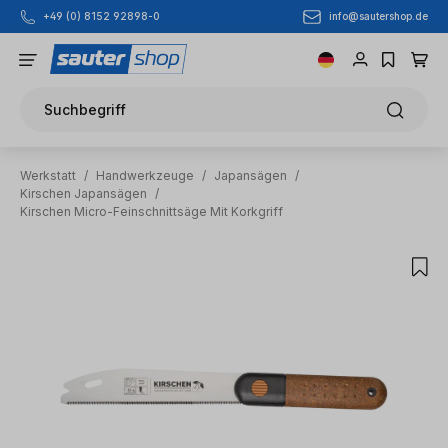
info@sautershop.de
+49 (0) 8152 92898-0
Zum Hauptinhalt springen
Suchbegriff
Werkstatt
/
Handwerkzeuge
/
Japansägen
/
Kirschen Japansägen
/
Kirschen Micro-Feinschnittsäge Mit Korkgriff
Bildergalerie überspringen