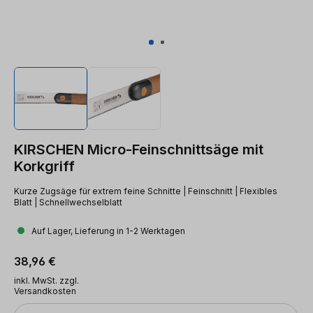
KIRSCHEN Micro-Feinschnittsäge mit
Korkgriff
Kurze Zugsäge für extrem feine Schnitte | Feinschnitt | Flexibles
Blatt | Schnellwechselblatt
Auf Lager, Lieferung in 1-2 Werktagen
Regulärer Preis:
38,96 €
inkl. MwSt. zzgl.
Versandkosten
Anzahl