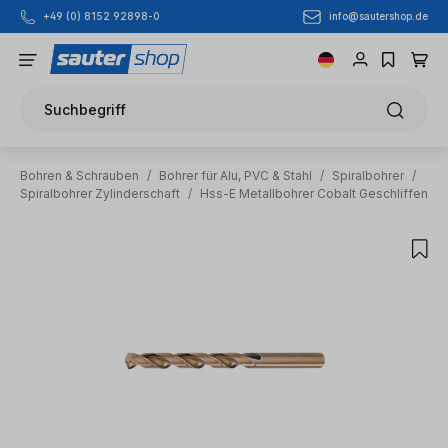
info@sautershop.de
+49 (0) 8152 92898-0
Zum Hauptinhalt springen
Suchbegriff
Bohren & Schrauben
/
Bohrer für Alu, PVC & Stahl
/
Spiralbohrer
/
Spiralbohrer Zylinderschaft
/
Hss-E Metallbohrer Cobalt Geschliffen
Bildergalerie überspringen