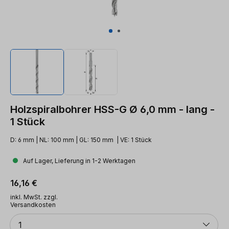
Holzspiralbohrer HSS-G Ø 6,0 mm - lang -
1 Stück
D: 6 mm | NL: 100 mm | GL: 150 mm | VE: 1 Stück
Auf Lager, Lieferung in 1-2 Werktagen
Regulärer Preis:
16,16 €
inkl. MwSt. zzgl.
Versandkosten
Anzahl
1