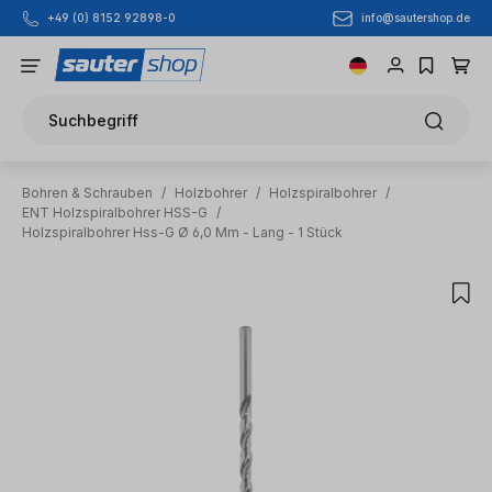
info@sautershop.de
+49 (0) 8152 92898-0
Zum Hauptinhalt springen
Suchbegriff
Bohren & Schrauben
/
Holzbohrer
/
Holzspiralbohrer
/
ENT Holzspiralbohrer HSS-G
/
Holzspiralbohrer Hss-G Ø 6,0 Mm - Lang - 1 Stück
Bildergalerie überspringen