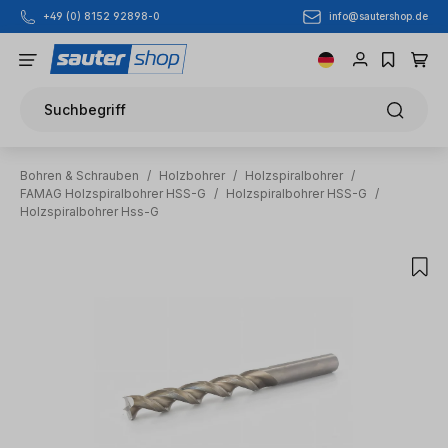
info@sautershop.de
+49 (0) 8152 92898-0
Zum Hauptinhalt springen
Suchbegriff
Bohren & Schrauben
/
Holzbohrer
/
Holzspiralbohrer
/
FAMAG Holzspiralbohrer HSS-G
/
Holzspiralbohrer HSS-G
/
Holzspiralbohrer Hss-G
Bildergalerie überspringen