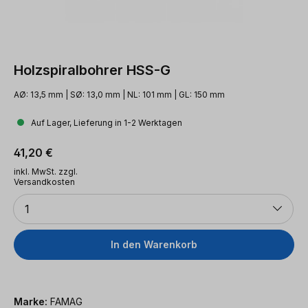
Holzspiralbohrer HSS-G
AØ: 13,5 mm | SØ: 13,0 mm | NL: 101 mm | GL: 150 mm
Auf Lager, Lieferung in 1-2 Werktagen
Regulärer Preis:
41,20 €
inkl. MwSt. zzgl.
Versandkosten
Anzahl
1
In den Warenkorb
Marke:
FAMAG