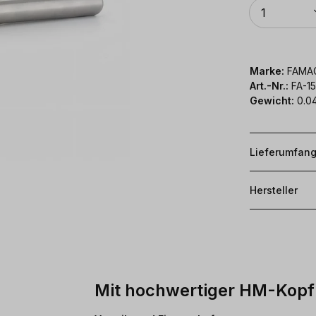
Anzahl
1
Marke:
FAMA
Art.-Nr.:
FA-1
Gewicht:
0.04
Lieferumfan
Hersteller
Mit hochwertiger HM-Kop