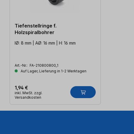
Tiefenstellringe f.
Holzspiralbohrer
IØ: 8 mm | AØ: 16 mm | H: 16 mm
Art.-Nr.:
FA-210800800_1
Auf Lager, Lieferung in 1-2 Werktagen
1,94 €
inkl. MwSt. zzgl.
Versandkosten