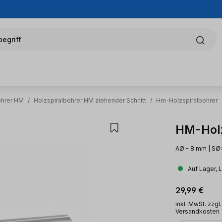
egriff
ohrer HM
/
Holzspiralbohrer HM ziehender Schnitt
/
Hm-Holzspiralbohrer
HM-Holz
AØ:- 8 mm | SØ:
Auf Lager, 
Regulärer Pr
29,99 €
inkl. MwSt. zzgl.
Versandkosten