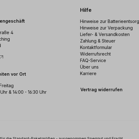
Hilfe
dengeschäft
Hinweise zur Batterieentsor
Hinweise zur Verpackung
raße 4
Liefer- & Versandkosten
ching
Zahlung & Steuer
d
Kontaktformular
Widerrufsrecht
FAQ-Service
Über uns
Karriere
iten vor Ort
Freitag
Vertrag widerrufen
 Uhr & 14:00 - 16:30 Uhr
s für die Standard-Paketgrößen - ausgenommen Sperrgut und Fracht