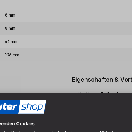
8 mm
8 mm
66 mm
106 mm
Eigenschaften & Vort
Ideal in der Freihandanwend
Bohren und Senken gut mögl
Ohne Rückenführung und da
HM-bestückter Holzspiralboh
Vorschneidern