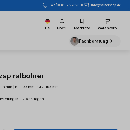
info@sautershop.de
+49 (0) 8152 92898-0
De
Profil
Merkliste
Warenkorb
Fachberatung
spiralbohrer
- 8 mm | NL:- 66 mm | GL:- 106 mm
Lieferung in 1-2 Werktagen
eis: