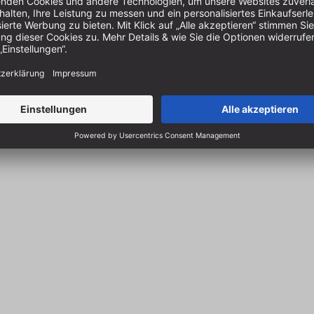
Für äußerst maßhaltige und 
Laminat und hart beschicht