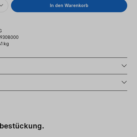
In den Warenkorb
G
59308000
1 kg
g
fbestückung.