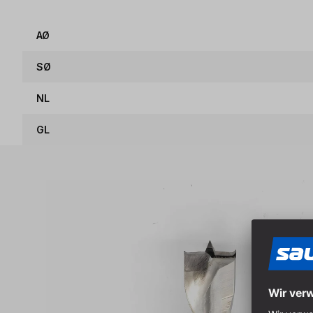
AØ
SØ
NL
GL