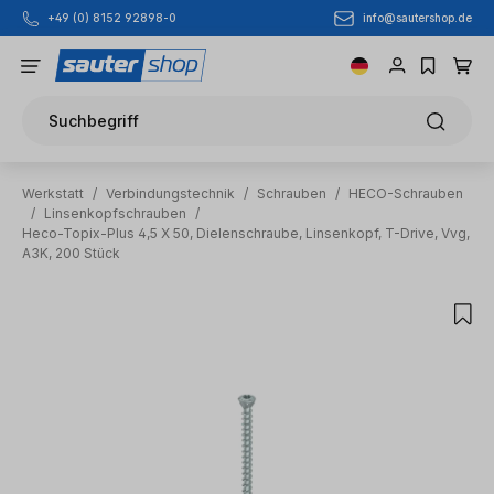
info@sautershop.de
+49 (0) 8152 92898-0
Zum Hauptinhalt springen
Suchbegriff
Werkstatt
/
Verbindungstechnik
/
Schrauben
/
HECO-Schrauben
/
Linsenkopfschrauben
/
Heco-Topix-Plus 4,5 X 50, Dielenschraube, Linsenkopf, T-Drive, Vvg,
A3K, 200 Stück
Bildergalerie überspringen