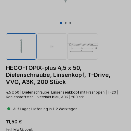
HECO-TOPIX-plus 4,5 x 50,
Dielenschraube, Linsenkopf, T-Drive,
VVG, A3K, 200 Stück
4,5 x 50 | Dielenschraube, Linsensenkkopf mit Fräsrippen | T-20 |
Kohlenstoffstahl | verzinkt blau, A3K | 200 stk.
Auf Lager, Lieferung in 1-2 Werktagen
Regulärer Preis:
11,50 €
inkl. MwSt. zzgl.