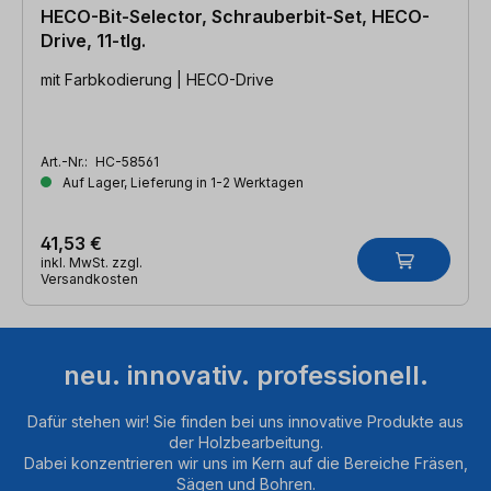
HECO-Bit-Selector, Schrauberbit-Set, HECO-
Drive, 11-tlg.
mit Farbkodierung | HECO-Drive
Art.-Nr.:
HC-58561
Auf Lager, Lieferung in 1-2 Werktagen
41,53 €
inkl. MwSt. zzgl.
Versandkosten
neu. innovativ. professionell.
Dafür stehen wir! Sie finden bei uns innovative Produkte aus
der Holzbearbeitung.
Dabei konzentrieren wir uns im Kern auf die Bereiche Fräsen,
Sägen und Bohren.