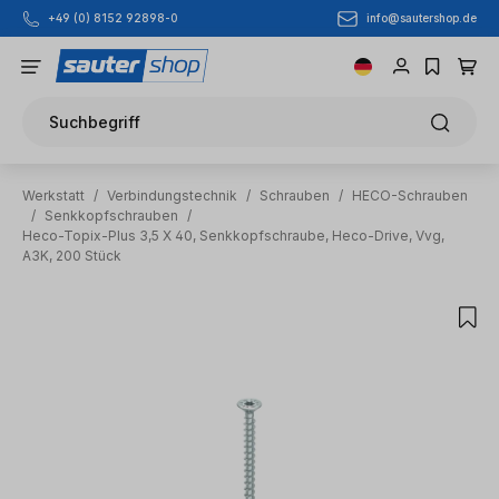
info@sautershop.de
+49 (0) 8152 92898-0
Zum Hauptinhalt springen
Suchbegriff
Werkstatt
/
Verbindungstechnik
/
Schrauben
/
HECO-Schrauben
/
Senkkopfschrauben
/
Heco-Topix-Plus 3,5 X 40, Senkkopfschraube, Heco-Drive, Vvg,
A3K, 200 Stück
Bildergalerie überspringen