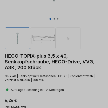
HECO-TOPIX-plus 3,5 x 40,
Senkkopfschraube, HECO-Drive, VVG,
A3K, 200 Stück
3,5 x 40 | Senkkopf mit Frästaschen | HD-20 | Kohlenstoffstahl |
verzinkt blau, A3K | 200 stk.
Auf Lager, Lieferung in 1-2 Werktagen
Regulärer Preis:
6,26 €
inkl. MwSt. zzgl.