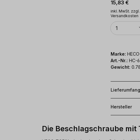
Regulärer Pr
15,83 €
inkl. MwSt. zzgl.
Versandkosten
Anzahl
1
Marke:
HECO
Art.-Nr.:
HC-6
Gewicht:
0.7
Lieferumfan
Hersteller
Die Beschlagschraube mit