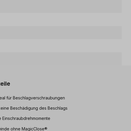
eile
eal für Beschlagverschraubungen
 keine Beschädigung des Beschlags
ale Einschraubdrehmomente
winde ohne MagicClose®