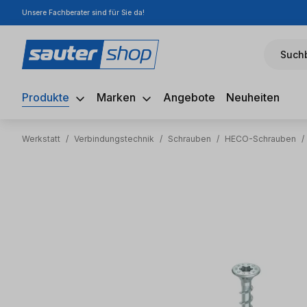
Unsere Fachberater sind für Sie da!
m Hauptinhalt springen
Zur Suche springen
Zur Hauptnavigation springen
Suchb
Produkte
Marken
Angebote
Neuheiten
Werkstatt
/
Verbindungstechnik
/
Schrauben
/
HECO-Schrauben
/
Bildergalerie überspringen