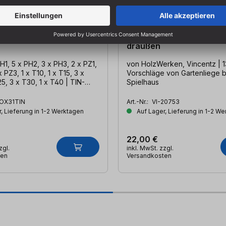
r-Bit Kassette TIN
HolzWerken - Projekte fü
draußen
 PH1, 5 x PH2, 3 x PH3, 2 x PZ1,
von HolzWerken, Vincentz | 1
x PZ3, 1 x T10, 1 x T15, 3 x
Vorschläge von Gartenliege b
5, 3 x T30, 1 x T40 | TIN-
Spielhaus
 | inkl. 1 Magnethalter 58 mm
OX31TIN
Art.-Nr.:
VI-20753
, Lieferung in 1-2 Werktagen
Auf Lager, Lieferung in 1-2 W
22,00 €
zgl.
inkl. MwSt. zzgl.
ten
Versandkosten