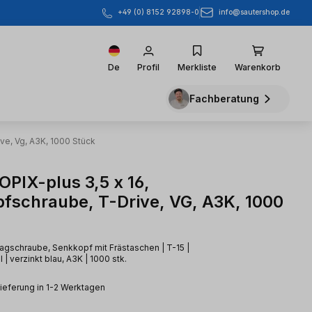
info@sautershop.de
+49 (0) 8152 92898-0
De
Profil
Merkliste
Warenkorb
Fachberatung
ve, Vg, A3K, 1000 Stück
PIX-plus 3,5 x 16,
fschraube, T-Drive, VG, A3K, 1000
hlagschraube, Senkkopf mit Frästaschen | T-15 |
 | verzinkt blau, A3K | 1000 stk.
Lieferung in 1-2 Werktagen