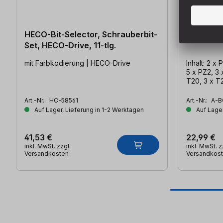
HECO-Bit-Selector, Schrauberbit-
Schraube
Set, HECO-Drive, 11-tlg.
mit Farbkodierung | HECO-Drive
Inhalt: 2 x
5 x PZ2, 3 
T20, 3 x T2
beschichtet
Art.-Nr.:
HC-58561
Art.-Nr.:
A-B
Auf Lager, Lieferung in 1-2 Werktagen
Auf Lager
41,53 €
22,99 €
inkl. MwSt. zzgl.
inkl. MwSt. z
Versandkosten
Versandkos
Produktgalerie überspringen