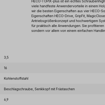
HECO-TOPIX-plus ist ein echtes Schraubenhigh
viele handfeste Anwendervorteile in einem Ho
wir die besten Eigenschaften aus vier HECO-So
Eigenschaften HECO-Drive, GripFit, MagicClose,
Antriebsgrößenkonzept und hochwertigem Sys
für praktisch alle Anwendungen. Sie profitiere
sondern vor allem von einem einfachen Handli
3,5
16
Kohlenstoffstahl
Beschlagschraube, Senkkopf mit Frästaschen
6,9