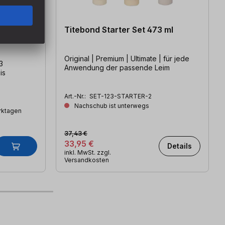
Titebond Starter Set 473 ml
r
Original | Premium | Ultimate | für jede
3
Anwendung der passende Leim
is
Art.-Nr.:
SET-123-STARTER-2
Nachschub ist unterwegs
erktagen
37,43 €
33,95 €
Details
inkl. MwSt. zzgl.
Versandkosten