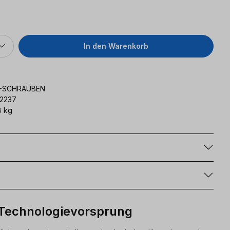
eis:
In den Warenkorb
-SCHRAUBEN
2237
8 kg
g
 Technologievorsprung