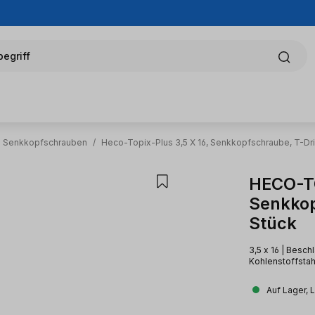
egriff
Senkkopfschrauben
/
Heco-Topix-Plus 3,5 X 16, Senkkopfschraube, T-Dri
HECO-TO
Senkkop
Stück
3,5 x 16 | Besc
Kohlenstoffstahl
Auf Lager, 