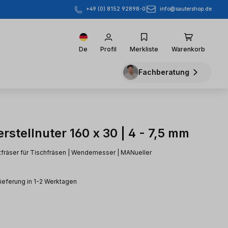
info@sautershop.de
+49 (0) 8152 92898-0
De
Profil
Merkliste
Warenkorb
Fachberatung
rstellnuter 160 x 30 | 4 - 7,5 mm
utfräser für Tischfräsen | Wendemesser | MANueller
Lieferung in 1-2 Werktagen
eis: