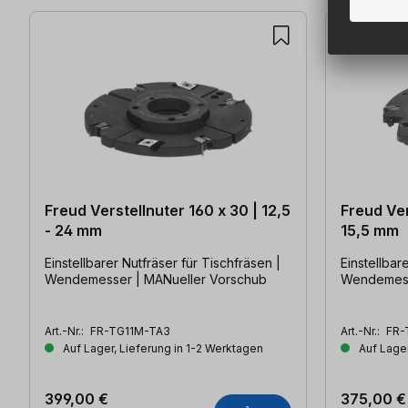
Freud Verstellnuter 160 x 30 | 12,5
Freud Ver
- 24 mm
15,5 mm
Einstellbarer Nutfräser für Tischfräsen |
Einstellbar
Wendemesser | MANueller Vorschub
Wendemess
Art.-Nr.:
FR-TG11M-TA3
Art.-Nr.:
FR-
Auf Lager, Lieferung in 1-2 Werktagen
Auf Lager
399,00 €
375,00 €