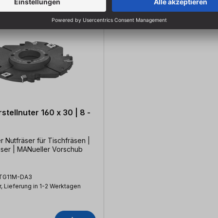
stellnuter 160 x 30 | 8 -
er Nutfräser für Tischfräsen |
er | MANueller Vorschub
TG11M-DA3
, Lieferung in 1-2 Werktagen