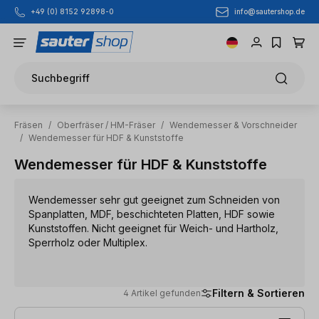
info@sautershop.de
+49 (0) 8152 92898-0
Zum Hauptinhalt springen
Suchbegriff
Fräsen
/
Oberfräser / HM-Fräser
/
Wendemesser & Vorschneider
/
Wendemesser für HDF & Kunststoffe
Wendemesser für HDF & Kunststoffe
Wendemesser sehr gut geeignet zum Schneiden von
Spanplatten, MDF, beschichteten Platten, HDF sowie
Kunststoffen. Nicht geeignet für Weich- und Hartholz,
Sperrholz oder Multiplex.
Filtern & Sortieren
4 Artikel gefunden
4 Artikel gefunden