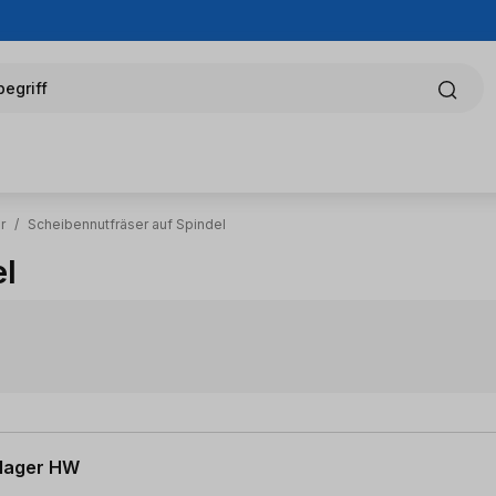
egriff
r
/
Scheibennutfräser auf Spindel
el
llager HW