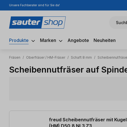
Unsere Fachberater sind für Sie da!
m Hauptinhalt springen
Zur Suche springen
Zur Hauptnavigation springen
Suchb
Produkte
Marken
Angebote
Neuheiten
Fräsen
/
Oberfräser / HM-Fräser
/
Schaft 8 mm
/
Scheibennutfräse
Scheibennutfräser auf Spind
4 Artikel gefunden
freud Scheibennutfräser mit Kuge
(HM) D50,8 NL3 Z3