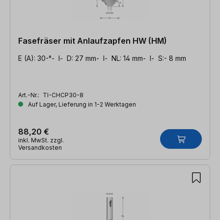
Fasefräser mit Anlaufzapfen HW (HM)
E (A): 30-°- l- D: 27 mm- l- NL: 14 mm- l- S:- 8 mm
Art.-Nr.:
TI-CHCP30-8
Auf Lager, Lieferung in 1-2 Werktagen
88,20 €
inkl. MwSt. zzgl.
Versandkosten