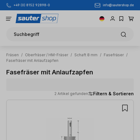
info@sautershop.de
+49 (0) 8152 92898-0
Zum Hauptinhalt springen
Suchbegriff
Fräsen
/
Oberfräser / HM-Fräser
/
Schaft 8 mm
/
Fasefräser
/
Fasefräser mit Anlaufzapfen
Fasefräser mit Anlaufzapfen
Filtern & Sortieren
2 Artikel gefunden
2 Artikel gefunden