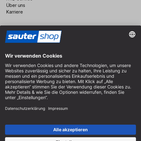
Über uns
Karriere
Vertrag widerrufen
Impressum
AGB
Datenschutz
Cookie-Einstellungen
© 2026 sauter GmbH
inkl. MwSt. / exkl. Versandkosten
* kostenloser Versand ab 150 Euro Bestellwert innerhalb
Deutschlands für die Standard-Paketgrößen - ausgenommen
Sperrgut und Fracht
In Abh. des Lieferlandes kann die MwSt. an der Kasse variieren.