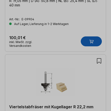
R: 19,05 mm | D (A): 50,8 mm | NL (B): 25,4 mm | SL (D):
40 mm
Art.-Nr.:
E-09904
Auf Lager, Lieferung in 1-2 Werktagen
100,01 €
inkl. MwSt. zzgl.
Versandkosten
Viertelstabfräser mit Kugellager R 22,2 mm