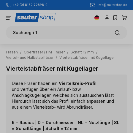
info@sautershop.de
+49 (0) 8152 92898-0
Zum Hauptinhalt springen
Suchbegriff
Fräsen
/
Oberfräser / HM-Fräser
/
Schaft 12 mm
/
Viertel- und Halbstabfräser
/
Viertelstabfräser mit Kugellager
Viertelstabfräser mit Kugellager
Diese Fräser haben ein
Viertelkreis-Profil
und
verfügen über ein Anlauf- bzw.
Anschlagkugellager, welches sich austauschen lässt.
Hierdurch lässt sich das Profil einfach anpassen und
aus einem Viertelstab- wird Abrundfräser.
R = Radius | D = Durchmesser | NL = Nutzlänge | SL
= Schaftlänge | Schaft = 12 mm