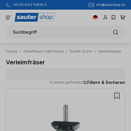
info@sautershop.de
+49 (0) 8152 92898-0
Zum Hauptinhalt springen
Suchbegriff
Fräsen
/
Oberfräser / HM-Fräser
/
Schaft 12 mm
/
Verleimfräser
Verleimfräser
Filtern & Sortieren
14 Artikel gefunden
14 Artikel gefunden