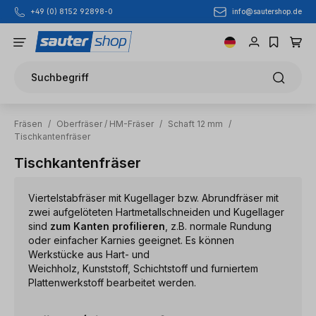
info@sautershop.de
+49 (0) 8152 92898-0
Zum Hauptinhalt springen
Suchbegriff
Fräsen
/
Oberfräser / HM-Fräser
/
Schaft 12 mm
/
Tischkantenfräser
Tischkantenfräser
Viertelstabfräser mit Kugellager bzw. Abrundfräser mit
zwei aufgelöteten Hartmetallschneiden und Kugellager
sind
zum Kanten profilieren
, z.B. normale Rundung
oder einfacher Karnies geeignet. Es können
Werkstücke aus Hart- und
Weichholz, Kunststoff, Schichtstoff und furniertem
Plattenwerkstoff bearbeitet werden.