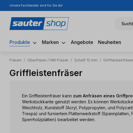
Unsere Fachberater sind für Sie da!
m Hauptinhalt springen
Zur Suche springen
Zur Hauptnavigation springen
Suchb
Produkte
Marken
Angebote
Neuheiten
Fräsen
/
Oberfräser / HM-Fräser
/
Schaft 12 mm
/
Griffleistenfräse
Griffleistenfräser
Ein Griffleistenfräser kann
zum Anfräsen eines Griffprof
Werkstückkante genutzt werden. Es können Werkstücke
Weichholz, Kunststoff (Acryl, Polypropylen, und Polycarb
Trespa) und furniertem Plattenwerkstoff (Spannplatten, F
Sperrholzplatten) bearbeitet werden.