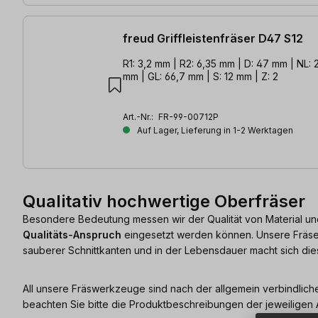
freud Griffleistenfräser D47 S12
R1: 3,2 mm | R2: 6,35 mm | D: 47 mm | NL: 
mm | GL: 66,7 mm | S: 12 mm | Z: 2
Art.-Nr.:
FR-99-00712P
Auf Lager, Lieferung in 1-2 Werktagen
Qualitativ hochwertige Oberfräser
Besondere Bedeutung messen wir der Qualität von Material und
Qualitäts-Anspruch
eingesetzt werden können. Unsere Fräser 
sauberer Schnittkanten und in der Lebensdauer macht sich dies
All unsere Fräswerkzeuge sind nach der allgemein verbindlic
beachten Sie bitte die Produktbeschreibungen der jeweiligen A