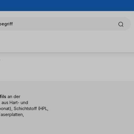
egriff
r
ils
an der
 aus Hart- und
onat), Schichtstoff (HPL,
aserplatten,