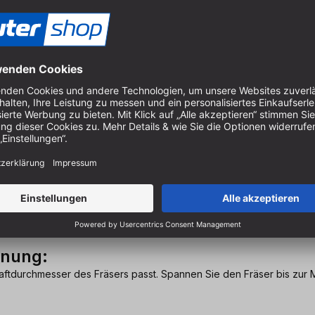
tellern
len Herstellern.
ENT
ist ein deutscher Partnerhersteller, welcher f
on Werkzeugen für die Oberfräse aus England. Des Weiteren ergän
de
Werkzeugaufnahme
, d.h. eine Spannzange, um einen
sicheren 
Oberfräse besitzen und einen Oberfräser mit einem zölligen Schaft
tipps
nnung:
tdurchmesser des Fräsers passt. Spannen Sie den Fräser bis zur M