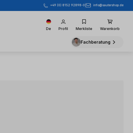
info@sautershop.de
+49 (0) 8152 92898-0
De
Profil
Merkliste
Warenkorb
Fachberatung