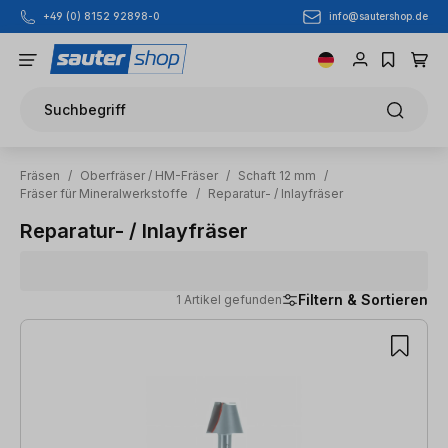
info@sautershop.de
+49 (0) 8152 92898-0
Zum Hauptinhalt springen
Suchbegriff
Fräsen
/
Oberfräser / HM-Fräser
/
Schaft 12 mm
/
Fräser für Mineralwerkstoffe
/
Reparatur- / Inlayfräser
Reparatur- / Inlayfräser
Filtern & Sortieren
1 Artikel gefunden
1 Artikel gefunden