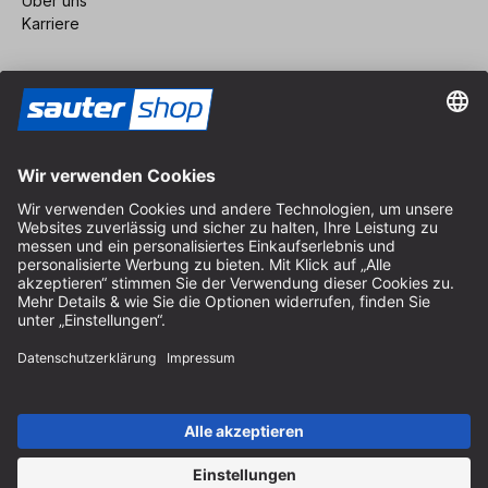
Über uns
Karriere
Vertrag widerrufen
Impressum
AGB
Datenschutz
Cookie-Einstellungen
© 2026 sauter GmbH
inkl. MwSt. / exkl. Versandkosten
* kostenloser Versand ab 150 Euro Bestellwert innerhalb
Deutschlands für die Standard-Paketgrößen - ausgenommen
Sperrgut und Fracht
In Abh. des Lieferlandes kann die MwSt. an der Kasse variieren.