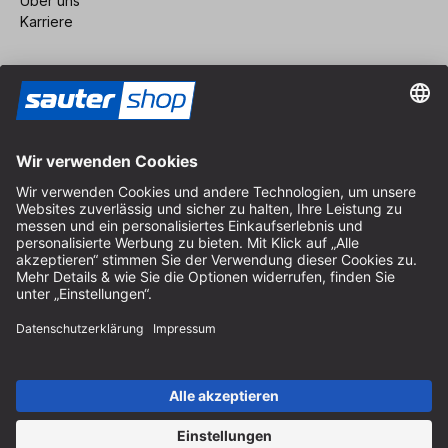
Über uns
Karriere
Vertrag widerrufen
Impressum
AGB
Datenschutz
Cookie-Einstellungen
© 2026 sauter GmbH
inkl. MwSt. / exkl. Versandkosten
* kostenloser Versand ab 150 Euro Bestellwert innerhalb
Deutschlands für die Standard-Paketgrößen - ausgenommen
Sperrgut und Fracht
In Abh. des Lieferlandes kann die MwSt. an der Kasse variieren.