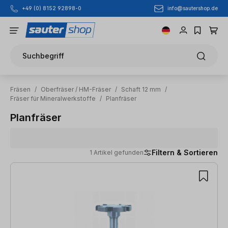
info@sautershop.de
+49 (0) 8152 92898-0
Zum Hauptinhalt springen
Suchbegriff
Fräsen
/
Oberfräser / HM-Fräser
/
Schaft 12 mm
/
Fräser für Mineralwerkstoffe
/
Planfräser
Planfräser
Filtern & Sortieren
1 Artikel gefunden
1 Artikel gefunden