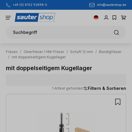
info@sautershop.de
+49 (0) 8152 92898-0
Zum Hauptinhalt springen
Suchbegriff
Fräsen
/
Oberfräser / HM-Fräser
/
Schaft 12 mm
/
Bündigfräser
/
mit doppelseitigem Kugellager
mit doppelseitigem Kugellager
Filtern & Sortieren
1 Artikel gefunden
1 Artikel gefunden