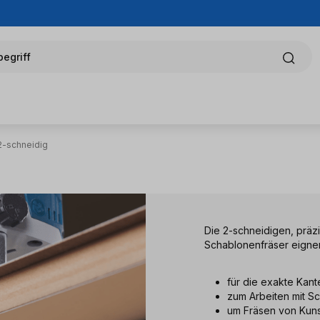
egriff
2-schneidig
Die 2-schneidigen, präz
Schablonenfräser eignen
für die exakte Kan
zum Arbeiten mit S
um Fräsen von Kunst