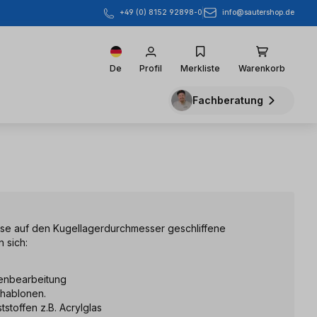
info@sautershop.de
+49 (0) 8152 92898-0
De
Profil
Merkliste
Warenkorb
Fachberatung
ise auf den Kugellagerdurchmesser geschliffene
 sich:
tenbearbeitung
chablonen.
stoffen z.B. Acrylglas