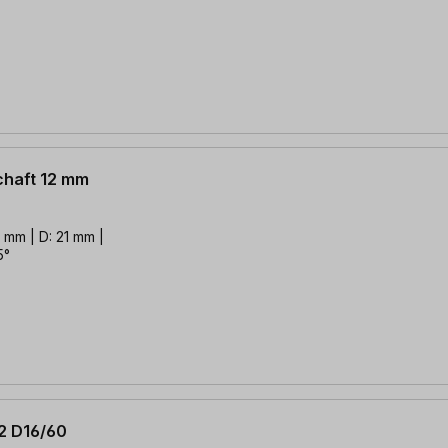
chaft 12 mm
mm | D: 21 mm |
5°
2 D16/60