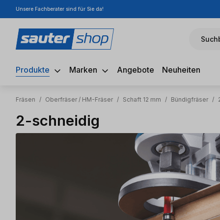
Unsere Fachberater sind für Sie da!
m Hauptinhalt springen
Zur Suche springen
Zur Hauptnavigation springen
Suchb
Produkte
Marken
Angebote
Neuheiten
Fräsen
/
Oberfräser / HM-Fräser
/
Schaft 12 mm
/
Bündigfräser
/
2-schneidig