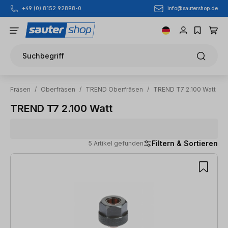
info@sautershop.de
+49 (0) 8152 92898-0
Zum Hauptinhalt springen
Suchbegriff
Fräsen
/
Oberfräsen
/
TREND Oberfräsen
/
TREND T7 2.100 Watt
TREND T7 2.100 Watt
Filtern & Sortieren
5 Artikel gefunden
5 Artikel gefunden