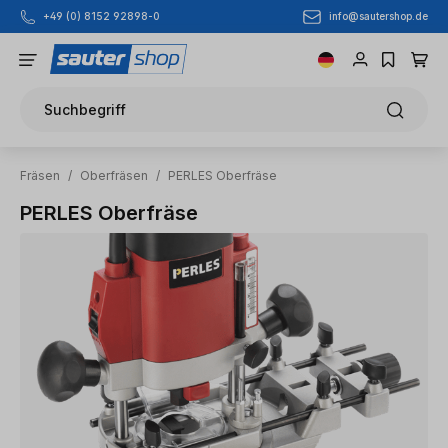
info@sautershop.de
+49 (0) 8152 92898-0
Zum Hauptinhalt springen
Suchbegriff
Fräsen
/
Oberfräsen
/
PERLES Oberfräse
PERLES Oberfräse