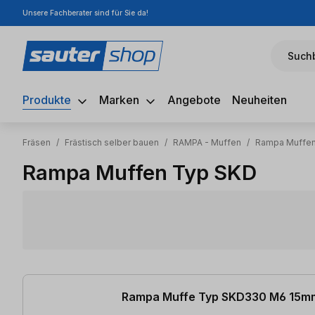
Unsere Fachberater sind für Sie da!
m Hauptinhalt springen
Zur Suche springen
Zur Hauptnavigation springen
Suchb
Produkte
Marken
Angebote
Neuheiten
Fräsen
/
Frästisch selber bauen
/
RAMPA - Muffen
/
Rampa Muffen
Rampa Muffen Typ SKD
16 Artikel gefunden
Rampa Muffe Typ SKD330 M6 15mm