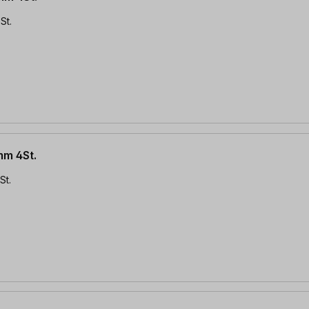
St.
m 4St.
St.