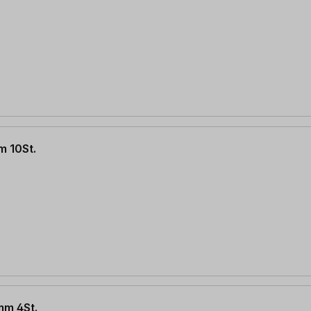
 10St.
m 4St.