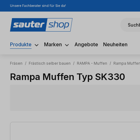
Unsere Fachberater sind für Sie da!
m Hauptinhalt springen
Zur Suche springen
Zur Hauptnavigation springen
Suchb
Produkte
Marken
Angebote
Neuheiten
Fräsen
/
Frästisch selber bauen
/
RAMPA - Muffen
/
Rampa Muffe
Rampa Muffen Typ SK330
6 Artikel gefunden