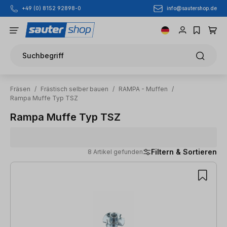
info@sautershop.de
+49 (0) 8152 92898-0
Zum Hauptinhalt springen
Suchbegriff
Fräsen
/
Frästisch selber bauen
/
RAMPA - Muffen
/
Rampa Muffe Typ TSZ
Rampa Muffe Typ TSZ
Filtern & Sortieren
8 Artikel gefunden
8 Artikel gefunden