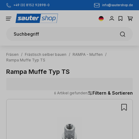
info@sautershop.de
+49 (0) 8152 92898-0
Zum Hauptinhalt springen
Suchbegriff
Fräsen
/
Frästisch selber bauen
/
RAMPA - Muffen
/
Rampa Muffe Typ TS
Rampa Muffe Typ TS
Filtern & Sortieren
6 Artikel gefunden
6 Artikel gefunden